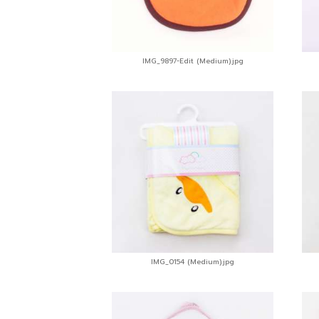
IMG_9897-Edit (Medium).jpg
IMG_0154 (Medium).jpg