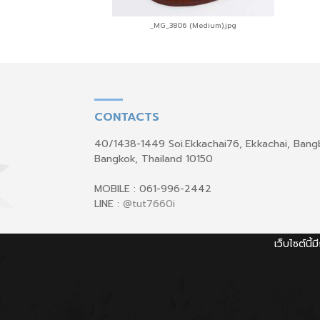
_MG_3806 (Medium).jpg
CONTACTS
40/1438-1449 Soi.Ekkachai76, Ekkachai, Ban
Bangkok, Thailand 10150
MOBILE : 061-996-2442
LINE :
@tut7660i
เว็บไซต์นี